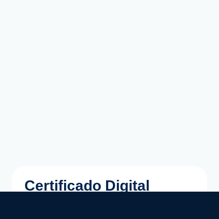
Certificado Digital
O Certificado SISPE do curso de Direitos e
Deveres na Administração de Empresas tem